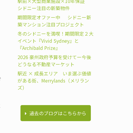
駅前×大型商業施設×10年保証
シドニー注目の新築物件
期間限定オファー中 シドニー新
築マンション注目プロジェクト
冬のシドニーを満喫！期間限定２大
イベント『Vivid Sydney』と
『Archibald Prize』
2026 豪州政府予算を受けてー今後
どうなる不動産マーケット
駅近 × 成長エリア いま選ぶ価値
で
がある街、Merrylands（メリラン
ズ）
に
過去のブログはこちらから