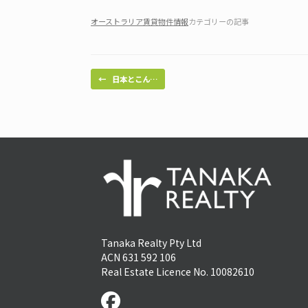
オーストラリア賃貸物件情報
カテゴリーの記事
投稿ナビゲーション
←
日本とこん…
Tanaka Realty Pty Ltd
ACN 631 592 106
Real Estate Licence No. 10082610