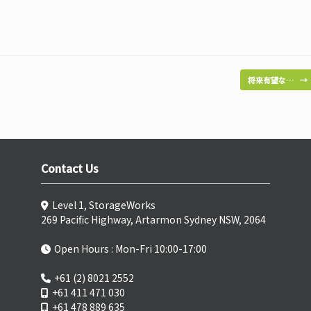
将来有望な…
→
Contact Us
Level 1, StorageWorks
269 Pacific Highway, Artarmon Sydney NSW, 2064
Open Hours : Mon-Fri 10:00-17:00
+61 (2) 8021 2552
+61 411 471 030
+61 478 889 635