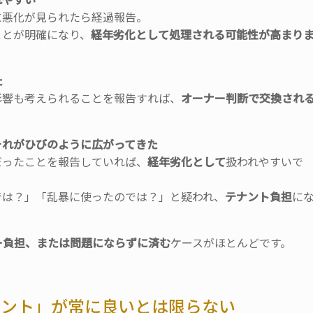
に悪化が見られたら経過報告。
ことが明確になり、
経年
劣化として処理される可能性が高まり
た
影響も考えられることを報告すれば、
オーナー判断で交
換され
それがひびのように広がってきた
だったことを報告していれば、
経年劣化として
扱われやす
いで
では？」「
乱暴に使ったのでは？」と疑われ、
テナント負担
に
ー負担、または問題にならずに済む
ケースがほとん
どです。
ナント」が常に良いとは限らない