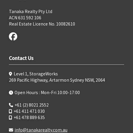
Tanaka Realty Pty Ltd
ACN 631 592 106
Real Estate Licence No. 10082610
Contact Us
Level 1, StorageWorks
269 Pacific Highway, Artarmon Sydney NSW, 2064
Open Hours : Mon-Fri 10:00-17:00
+61 (2) 8021 2552
+61 411 471 030
+61 478 889 635
info@tanakarealty.com.au