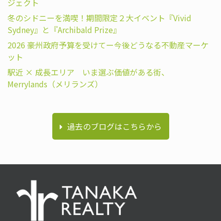
ジェクト
冬のシドニーを満喫！期間限定２大イベント『Vivid
Sydney』と『Archibald Prize』
2026 豪州政府予算を受けてー今後どうなる不動産マーケ
ット
駅近 × 成長エリア いま選ぶ価値がある街、
Merrylands（メリランズ）
過去のブログはこちらから